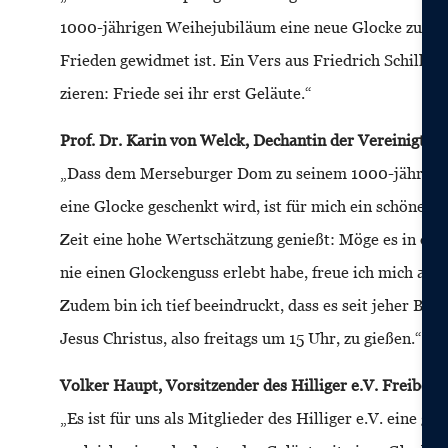
1000-jährigen Weihejubiläum eine neue Glocke zu stif
Frieden gewidmet ist. Ein Vers aus Friedrich Schiller
zieren: Friede sei ihr erst Geläute.“
Prof. Dr. Karin von Welck, Dechantin der Vereinigten
„Dass dem Merseburger Dom zu seinem 1000-jährigen 
eine Glocke geschenkt wird, ist für mich ein schönes 
Zeit eine hohe Wertschätzung genießt: Möge es in de
nie einen Glockenguss erlebt habe, freue ich mich auf 
Zudem bin ich tief beeindruckt, dass es seit jeher Bra
Jesus Christus, also freitags um 15 Uhr, zu gießen.“
Volker Haupt, Vorsitzender des Hilliger e.V. Freiberg
„Es ist für uns als Mitglieder des Hilliger e.V. eine