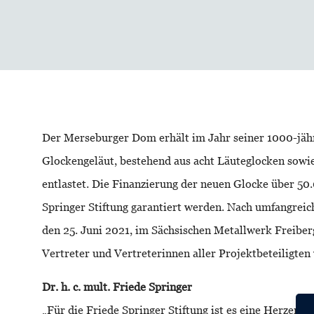
Der Merseburger Dom erhält im Jahr seiner 1000-jähr
Glockengeläut, bestehend aus acht Läuteglocken sowi
entlastet. Die Finanzierung der neuen Glocke über 5
Springer Stiftung garantiert werden. Nach umfangrei
den 25. Juni 2021, im Sächsischen Metallwerk Freiber
Vertreter und Vertreterinnen aller Projektbeteiligte
Dr. h. c. mult. Friede Springer
„Für die Friede Springer Stiftung ist es eine Herze