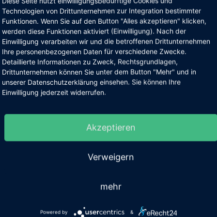
Diese Seite nutzt einwilligungsbedürftige Cookies und
Technologien von Drittunternehmen zur Integration bestimmter
ten. Besonders freut es uns, dass die Glocke dem
Funktionen. Wenn Sie auf den Button "Alles akzeptieren" klicken,
s
Lied von der Glocke
wird sie aus diesem Grund
werden diese Funktionen aktiviert (Einwilligung). Nach der
Einwilligung verarbeiten wir und die betroffenen Drittunternehmen
Ihre personenbezogenen Daten für verschiedene Zwecke.
Detaillierte Informationen zu Zweck, Rechtsgrundlagen,
 Domstifter
Drittunternehmen können Sie unter dem Button "Mehr" und in
unserer Datenschutzerklärung einsehen. Sie können Ihre
Weihejubiläum von der Friede Springer Stiftung
Einwilligung jederzeit widerrufen.
Zeichen dafür, dass der Dom auch noch in unserer
n kommenden Jahrhunderten so bleiben. Da ich noch
Akzeptieren
dieses Ereignis und bin gespannt auf das Ergebnis.
uch ist, Kirchenglocken in der Sterbestunde von
Verweigern
mehr
 große Herausforderung und eine wunderbare Aufgabe
Powered by
&