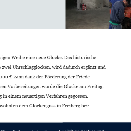
igen Weihe eine neue Glocke. Das historische
e zwei Uhrschlagglocken, wird dadurch ergänzt und
0.000 € kann dank der Förderung der Friede
chen Vorbereitungen wurde die Glocke am Freitag,
g in einem neuartigen Verfahren gegossen.
n wohnten dem Glockenguss in Freiberg bei:
nsangelegenheit, dem Merseburger Dom zu seinem