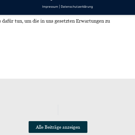
nach einer Rippe von Martin Hilliger ergänzen zu
Impressum
|
Datenschutzerklärung
ifter und den Glockensachverständigen Christoph
 dafür tun, um die in uns gesetzten Erwartungen zu
Alle Beiträge anzeigen