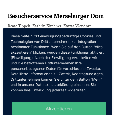
Besucherservice Merseburger Dom
Beate Tippelt, Kathrin Kirchner, Karsta Wendorf
Tel.: +49 (0) 3461 21 00 45
Diese Seite nutzt einwilligungsbedürftige Cookies und
Fax: +49 (0) 3461 72 06 21
Technologien von Drittunternehmen zur Integration
fuehrung@merseburger-dom.de
bestimmter Funktionen. Wenn Sie auf den Button "Alles
akzeptieren" klicken, werden diese Funktionen aktiviert
(Einwilligung). Nach der Einwilligung verarbeiten wir
und die betroffenen Drittunternehmen Ihre
Domstiftsarchiv und
personenbezogenen Daten für verschiedene Zwecke.
Domstiftsbibliothek Merseburg /
Detaillierte Informationen zu Zweck, Rechtsgrundlagen,
Koordination Ausstellungen
Drittunternehmen können Sie unter dem Button "Mehr"
und in unserer Datenschutzerklärung einsehen. Sie
Markus Cottin
können Ihre Einwilligung jederzeit widerrufen.
Tel.: +49 (0) 3461 82 33 73
Mobil: +49 (0) 157 30 88 73 48
Fax: +49 (0) 3461 72 06 21
Akzeptieren
m.cottin@vereinigtedomstifter.de