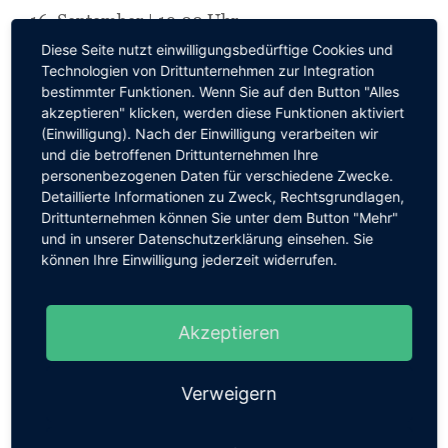
16. September | 19.00 Uhr
Diese Seite nutzt einwilligungsbedürftige Cookies und
Das große Abendkonzert I
Technologien von Drittunternehmen zur Integration
„Musik in der Residenzstadt der Herzöge von
bestimmter Funktionen. Wenn Sie auf den Button "Alles
akzeptieren" klicken, werden diese Funktionen aktiviert
Sachsen-Merseburg“
(Einwilligung). Nach der Einwilligung verarbeiten wir
An den Ladegastorgeln: Martin Rost (Stralsund)
und die betroffenen Drittunternehmen Ihre
personenbezogenen Daten für verschiedene Zwecke.
Solisten
Detaillierte Informationen zu Zweck, Rechtsgrundlagen,
Merseburger Hofmusik
Drittunternehmen können Sie unter dem Button "Mehr"
und in unserer Datenschutzerklärung einsehen. Sie
Leitung: Michael Schönheit
können Ihre Einwilligung jederzeit widerrufen.
16. September | 21.00 Uhr
Das große Abendkonzert II
Akzeptieren
„Musik in der Hauptstadt des preußischen
Regierungsbezirkes Merseburg“
Verweigern
An den Ladegastorgeln: Martin Rost (Stralsund)