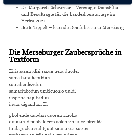
Walter-BauerPreisträger 2018
Dr. Margarete Schweizer – Vereinigte Domstifter
und Beauftragte für die Landesliteraturtage im
Herbst 2021
Beate Tippelt – leitende Domführerin in Merseburg
Die Merseburger Zaubersprüche in
Textform
Eiris sazun idisi sazun hera duoder
suma hapt heptidun
sumaherilezidun
sumaclubodun umbicuonio uuidi
insprinc haptbadun
inuar uigandun. H.
phol ende uuodan uuorun ziholza
duuuart demobalderes uolon sin uuoz birenkict
thubiguolen sinhtgunt sunna era suister
thuboguolen friia uolla era suister