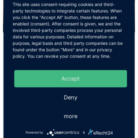
This site uses consent-requiring cookies and third-
party technologies to integrate certain features. When
you click the "Accept All" button, these features are
enabled (consent). After consent is given, we and the
involved third-party companies process your personal
data for various purposes. Detailed information on
purpose, legal basis and third party companies can be
Jury des Rezitationswettbewerbs
found under the button "More" and in our privacy
policy. You can revoke your consent at any time.
Eine Wettbewerbsjury bestimmt für jede Kategorie einen
Gesamtsieger. Der Rechtsweg ist ausgeschlossen.
Die Teilnehmerinnen und Teilnehmer der Jury sind:
Accept
PD Dr. Wolfgang Beck – Friedrich-Schiller-
Universität Jena, Neuedition der deutschen
Deny
Schriften Heinrich Seuses
Lutz Brückner – Vorstandsmitglied des
Freundeskreises Literatur e. V.
more
Bellay Gatzlaff – Bürgermeister der Stadt
Merseburg
Thomas Kunst – Schriftsteller (Lyrik und Prosa),
Powered by
&